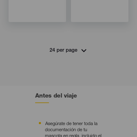
Isla
Isla
TENERIFE
TENERIFE
Localidad
Localidad
Puertito de Güimar
Güímar
Show the map
Show the map
Antes del viaje
Asegúrate de tener toda la
Contenido
documentación de tu
mascota en regla, incluido el