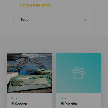
LOCATION TYPE
Imagen
Imagen
Listado
Categoría
Pets
Categoría
Pets
Titular
Titular
El Cabezo
El Puertito