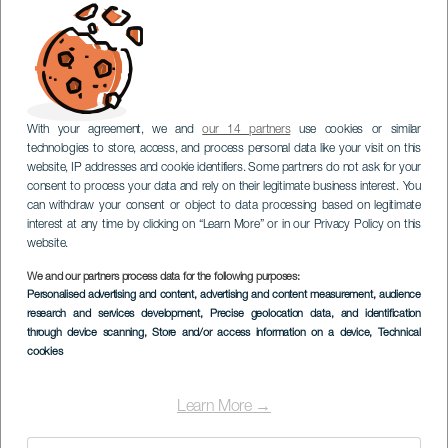
With your agreement, we and
our 14 partners
use cookies or similar
technologies to store, access, and process personal data like your visit on this
website, IP addresses and cookie identifiers. Some partners do not ask for your
consent to process your data and rely on their legitimate business interest. You
can withdraw your consent or object to data processing based on legitimate
interest at any time by clicking on “Learn More” or in our Privacy Policy on this
website.
We and our partners process data for the following purposes:
Personalised advertising and content, advertising and content measurement, audience
research and services development
, Precise geolocation data, and identification
through device scanning
, Store and/or access information on a device
, Technical
cookies
Learn More →