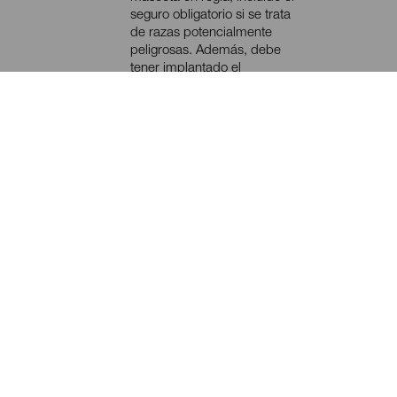
seguro obligatorio si se trata
de razas potencialmente
peligrosas. Además, debe
tener implantado el
microchip (sistema de
identificación electrónico) y
estar vacunada y
desparasitada.
Consulta con tu compañía
aérea las condiciones y
requisitos del viaje de tu
mascota.
Confirma con el alojamiento
la admisión de mascotas.
Recuerda llevar su correa y,
si es de raza potencialmente
peligrosa, también el bozal.
Durante la estancia en