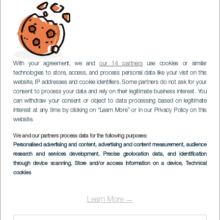
With your agreement, we and
our 14 partners
use cookies or similar
technologies to store, access, and process personal data like your visit on this
website, IP addresses and cookie identifiers. Some partners do not ask for your
consent to process your data and rely on their legitimate business interest. You
can withdraw your consent or object to data processing based on legitimate
interest at any time by clicking on “Learn More” or in our Privacy Policy on this
website.
We and our partners process data for the following purposes:
Personalised advertising and content, advertising and content measurement, audience
research and services development
, Precise geolocation data, and identification
through device scanning
, Store and/or access information on a device
, Technical
cookies
Learn More →