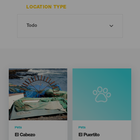
LOCATION TYPE
Imagen
Imagen
Listado
Categoría
Pets
Categoría
Pets
Titular
Titular
El Cabezo
El Puertito