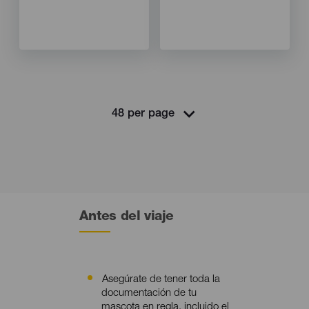
Isla
Isla
TENERIFE
TENERIFE
Localidad
Localidad
Puertito de Güimar
Güímar
Show the map
Show the map
Antes del viaje
Asegúrate de tener toda la
Contenido
documentación de tu
mascota en regla, incluido el