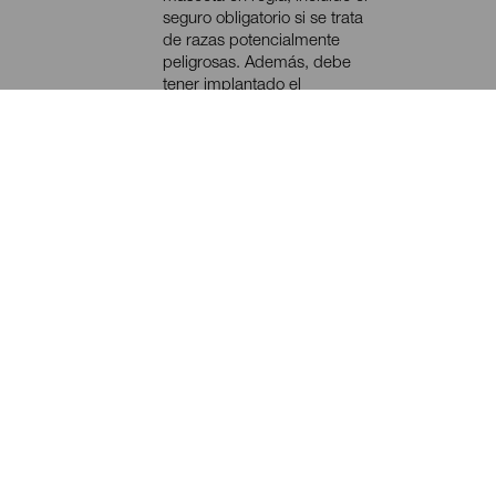
seguro obligatorio si se trata
de razas potencialmente
peligrosas. Además, debe
tener implantado el
microchip (sistema de
identificación electrónico) y
estar vacunada y
desparasitada.
Consulta con tu compañía
aérea las condiciones y
requisitos del viaje de tu
mascota.
Confirma con el alojamiento
la admisión de mascotas.
Recuerda llevar su correa y,
si es de raza potencialmente
peligrosa, también el bozal.
Durante la estancia en