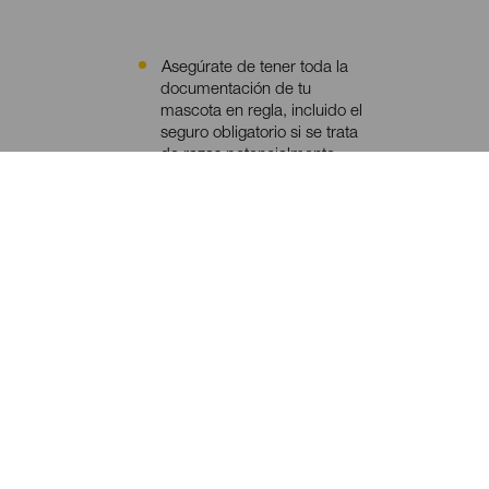
Asegúrate de tener toda la
Contenido
documentación de tu
mascota en regla, incluido el
seguro obligatorio si se trata
de razas potencialmente
peligrosas. Además, debe
tener implantado el
microchip (sistema de
identificación electrónico) y
estar vacunada y
desparasitada.
Consulta con tu compañía
aérea las condiciones y
requisitos del viaje de tu
mascota.
Confirma con el alojamiento
la admisión de mascotas.
Recuerda llevar su correa y,