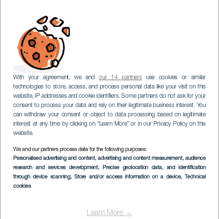
With your agreement, we and
our 14 partners
use cookies or similar
technologies to store, access, and process personal data like your visit on this
website, IP addresses and cookie identifiers. Some partners do not ask for your
consent to process your data and rely on their legitimate business interest. You
can withdraw your consent or object to data processing based on legitimate
interest at any time by clicking on “Learn More” or in our Privacy Policy on this
website.
We and our partners process data for the following purposes:
Personalised advertising and content, advertising and content measurement, audience
research and services development
, Precise geolocation data, and identification
through device scanning
, Store and/or access information on a device
, Technical
cookies
Learn More →