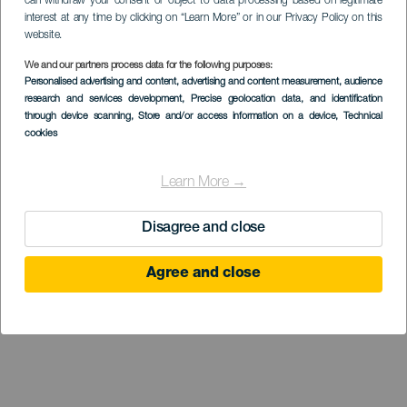
can withdraw your consent or object to data processing based on legitimate
interest at any time by clicking on “Learn More” or in our Privacy Policy on this
website.
We and our partners process data for the following purposes:
Personalised advertising and content, advertising and content measurement, audience
research and services development
, Precise geolocation data, and identification
through device scanning
, Store and/or access information on a device
, Technical
cookies
Learn More →
Disagree and close
Agree and close