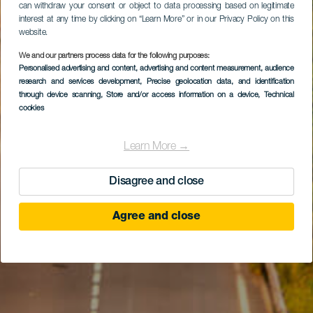
can withdraw your consent or object to data processing based on legitimate
interest at any time by clicking on “Learn More” or in our Privacy Policy on this
website.
We and our partners process data for the following purposes:
Personalised advertising and content, advertising and content measurement, audience
research and services development
, Precise geolocation data, and identification
through device scanning
, Store and/or access information on a device
, Technical
cookies
Learn More →
Disagree and close
Agree and close