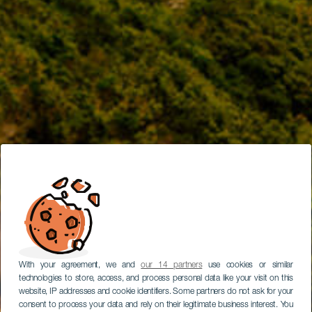
With your agreement, we and
our 14 partners
use cookies or similar
technologies to store, access, and process personal data like your visit on this
website, IP addresses and cookie identifiers. Some partners do not ask for your
consent to process your data and rely on their legitimate business interest. You