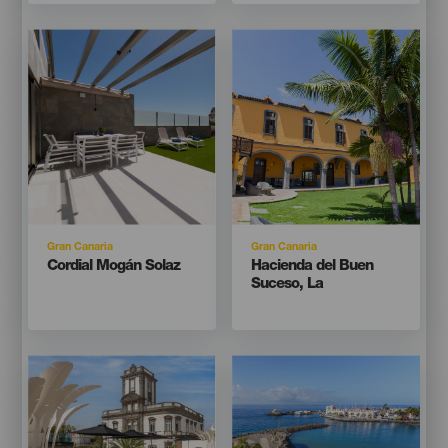
Imagen
Imagen
Imagen
Imagen
Listado
Listado
Isla
Isla
Gran Canaria
Gran Canaria
Titular
Titular
Cordial Mogán Solaz
Hacienda del Buen
Suceso, La
Imagen
Imagen
Imagen
Imagen
Listado
Listado