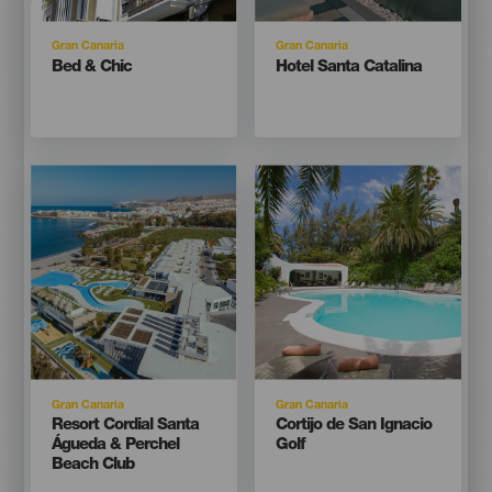
Isla
Isla
Gran Canaria
Gran Canaria
Titular
Titular
Bed & Chic
Hotel Santa Catalina
Imagen
Imagen
Imagen
Imagen
Listado
Listado
Isla
Isla
Gran Canaria
Gran Canaria
Titular
Titular
Resort Cordial Santa
Cortijo de San Ignacio
Águeda & Perchel
Golf
Beach Club