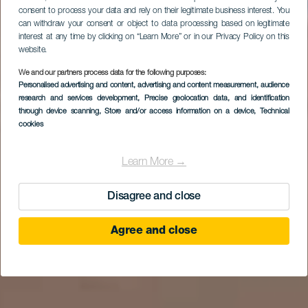
consent to process your data and rely on their legitimate business interest. You
can withdraw your consent or object to data processing based on legitimate
interest at any time by clicking on “Learn More” or in our Privacy Policy on this
website.
We and our partners process data for the following purposes:
Personalised advertising and content, advertising and content measurement, audience
research and services development
, Precise geolocation data, and identification
through device scanning
, Store and/or access information on a device
, Technical
cookies
Learn More →
Disagree and close
Agree and close